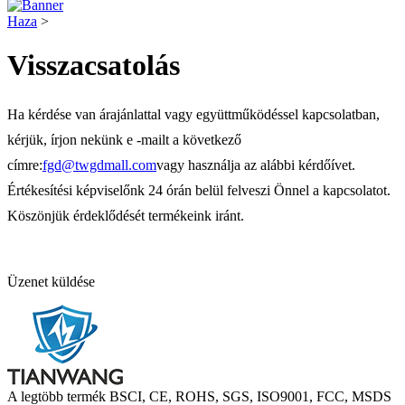
Haza
>
Visszacsatolás
Ha kérdése van árajánlattal vagy együttműködéssel kapcsolatban,
kérjük, írjon nekünk e -mailt a következő
címre:
fgd@twgdmall.com
vagy használja az alábbi kérdőívet.
Értékesítési képviselőnk 24 órán belül felveszi Önnel a kapcsolatot.
Köszönjük érdeklődését termékeink iránt.
Üzenet küldése
A legtöbb termék BSCI, CE, ROHS, SGS, ISO9001, FCC, MSDS