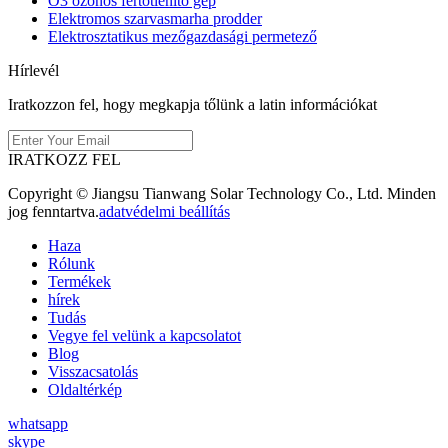
O3 ózonos fertőtlenítő gép
Elektromos szarvasmarha prodder
Elektrosztatikus mezőgazdasági permetező
Hírlevél
Iratkozzon fel, hogy megkapja tőlünk a latin információkat
IRATKOZZ FEL
Copyright © Jiangsu Tianwang Solar Technology Co., Ltd. Minden
jog fenntartva.
adatvédelmi beállítás
Haza
Rólunk
Termékek
hírek
Tudás
Vegye fel velünk a kapcsolatot
Blog
Visszacsatolás
Oldaltérkép
whatsapp
skype