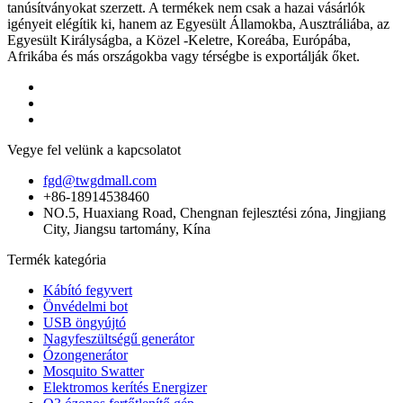
tanúsítványokat szerzett. A termékek nem csak a hazai vásárlók
igényeit elégítik ki, hanem az Egyesült Államokba, Ausztráliába, az
Egyesült Királyságba, a Közel -Keletre, Koreába, Európába,
Afrikába és más országokba vagy térségbe is exportálják őket.
Vegye fel velünk a kapcsolatot
fgd@twgdmall.com
+86-18914538460
NO.5, Huaxiang Road, Chengnan fejlesztési zóna, Jingjiang
City, Jiangsu tartomány, Kína
Termék kategória
Kábító fegyvert
Önvédelmi bot
USB öngyújtó
Nagyfeszültségű generátor
Ózongenerátor
Mosquito Swatter
Elektromos kerítés Energizer