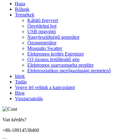
Haza
Rólunk
Termékek
Kábító fegyvert
Önvédelmi bot
USB öngyújtó
Nagyfeszültségű generátor
Ózongenerátor
Mosquito Swatter
Elektromos kerítés Energizer
O3 ózonos fertőtlenítő gép
Elektromos szarvasmarha prodder
Elektrosztatikus mezőgazdasági permetező
hírek
Tudás
Vegye fel velünk a kapcsolatot
Blog
Visszacsatolás
Van kérdés?
+86-18914538460