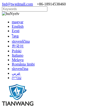
fgd@twgdmall.com
+86-18914538460
Nyelv
magyar
English
Eesti
ไทย
slovenščina
한국어
Polski
Italiano
Melayu
România limbi
slovenčina
عربي
עברית